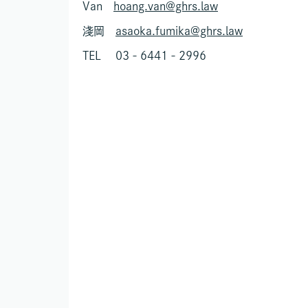
Van
hoang.van@ghrs.law
淺岡
asaoka.fumika@ghrs.law
TEL 03‐6441‐2996