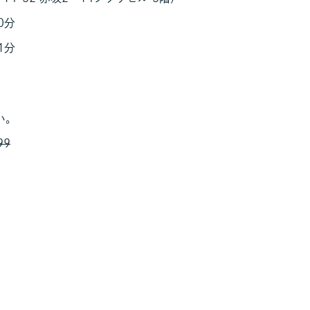
0分
分
い。
99