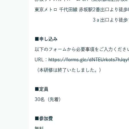
東京メトロ 千代田線 赤坂駅2番出口より徒歩
3ａ出口より徒歩1
■
申し込み
以下のフォームから必要事項をご入力くださ
URL：
https://forms.gle/dNTEUrkots7hJqy
（本研修は終了いたしました。）
■
定員
30名（先着）
■
参加費
無料