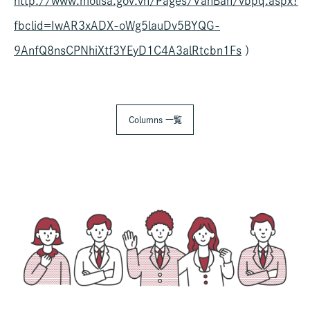
http://www.molisa.gov.vn/Pages/VanBan/vbpq.aspx?
fbclid=IwAR3xADX-oWg5lauDv5BYQG-
9AnfQ8nsCPNhiXtf3YEyD1C4A3alRtcbn1Fs
）
Columns 一覧